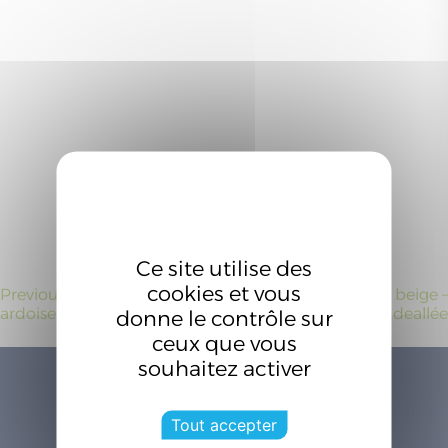
Ce site utilise des
cookies et vous
Navigation
Previous:
Cour – enrobé
Next:
Cour – enrobé beige –
ardoise – Ideallée
Ideallée
donne le contrôle sur
de
ceux que vous
l’article
souhaitez activer
Tout accepter