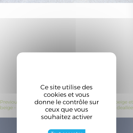
Ce site utilise des
cookies et vous
donne le contrôle sur
Navigation
Previous:
Cour – enrobé
Next:
Cour – enrobé beige et
beige – Ideallée
brun – Ideallée
ceux que vous
de
souhaitez activer
l’article