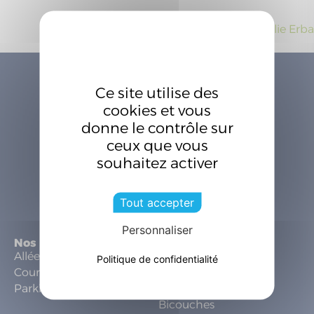
Navigation
Next:
Emilie Erba
de
l’article
Ce site utilise des
cookies et vous
donne le contrôle sur
ceux que vous
souhaitez activer
Une marque de la société
Tout accepter
Personnaliser
Nos prestations
Nos revêtements
Allées
Enrobés noirs
Politique de confidentialité
Cours
Enrobés colorés
Parkings
Enrobés drainants
Bicouches